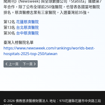
聞周刊》(Newsweek) 與全球數據公司「Statista」連續第7
年合作，除了公布全球前250強醫院，也發表各國當地醫院
排名。慈濟醫療志業有三家醫院，入選臺灣前35強。
第12名
花蓮慈濟醫院
第13名
台北慈濟醫院
第30名
台中慈濟醫院
臺灣入榜醫院名單
https://www.newsweek.com/rankings/worlds-best-
hospitals-2025-top-250/taiwan
上一篇文章: 慈濟學術能量大躍進 全球頂尖科學家五年成長5.3倍
下一篇文章: 【聲明】網傳「簽器官捐贈的嚴重後果」為
上一頁
下一頁
© 2026 佛教慈濟醫療財團法人 地址：970花蓮縣花蓮市中央路三段