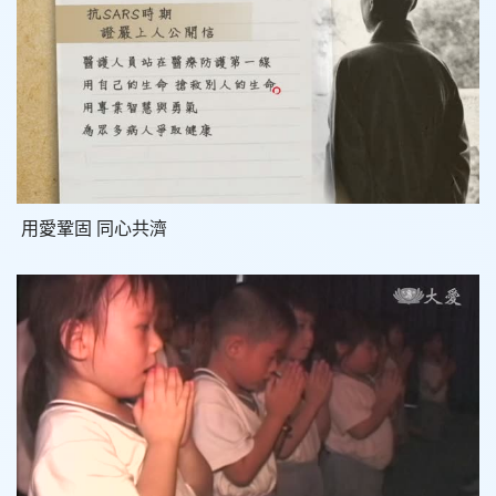
用愛鞏固 同心共濟