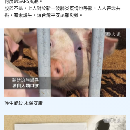
何度過SARS風暴。
殷鑑不遠，上人對於新一波肺炎疫情也呼籲，人人善念共
振，茹素護生，讓台灣平安遠離災難。
護生戒殺 永保安康