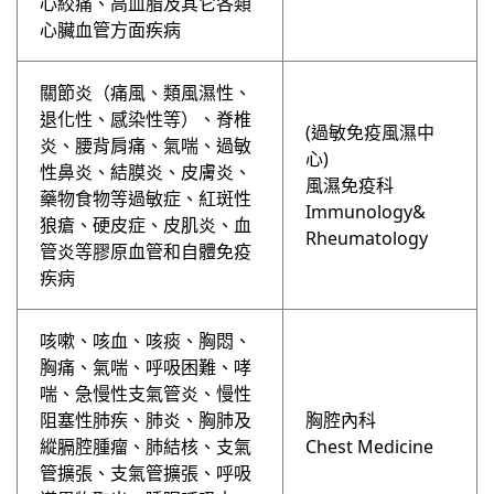
心絞痛、高血脂及其它各類
心臟血管方面疾病
關節炎（痛風、類風濕性、
退化性、感染性等）、脊椎
(過敏免疫風濕中
炎、腰背肩痛、氣喘、過敏
心)
性鼻炎、結膜炎、皮膚炎、
風濕免疫科
藥物食物等過敏症、紅斑性
Immunology&
狼瘡、硬皮症、皮肌炎、血
Rheumatology
管炎等膠原血管和自體免疫
疾病
咳嗽、咳血、咳痰、胸悶、
胸痛、氣喘、呼吸困難、哮
喘、急慢性支氣管炎、慢性
阻塞性肺疾、肺炎、胸肺及
胸腔內科
縱膈腔腫瘤、肺結核、支氣
Chest Medicine
管擴張、支氣管擴張、呼吸