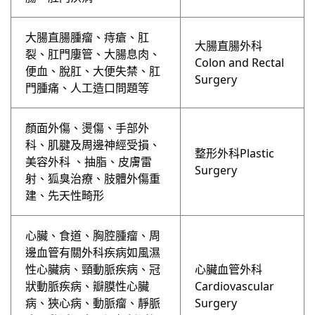
⼤腸直腸腫瘤、痔瘡、肛
大腸直腸外科
裂、肛⾨廔管、⼤腸息肉、
Colon and Rectal
便血、脫肛、⼤便失禁、肛
Surgery
⾨腫痛、人工造口問題等
顏面外傷、燙傷、手部外
科、肌腱及周邊神經受損、
整形外科Plastic
美容外科 、抽脂、皮膚雷
Surgery
射、狐臭治療、肢體外傷重
建、先天性畸形
心臟、食道、胸腔腫瘤、周
邊血管有關外科疾病如風濕
性心臟病、頸動脈疾病、冠
心臟血管外科
狀動脈疾病、瓣膜性心臟
Cardiovascular
病、狹心病、動脈瘤、靜脈
Surgery