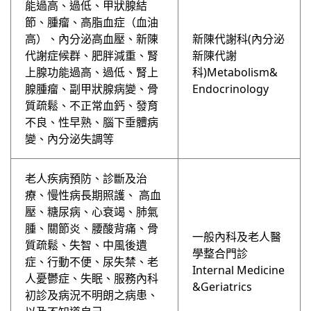
能過高、過低、甲狀腺結
節、腫瘤、高脂血症（血油
高）、內分泌高血壓、新陳
新陳代謝科(內分泌
代謝症候群、肥胖減重、腎
新陳代謝
上腺功能過高、過低、腎上
科)Metabolism&
腺腫瘤、副甲狀腺病變、骨
Endocrinology
質疏鬆、不正常血鈣、發育
不良、性早熟、腦下垂體病
變、內分泌失調等
老人疾病預防、診斷及治
療、慢性病⻑期照護、 高血
壓、糖尿病、心衰竭、肺氣
腫、關節炎、腰酸背痛、骨
⼀般內科及老⼈醫
質疏鬆、失智、中風後遺
學整合門診
症、行動不便、尿失禁、老
Internal Medicine
人憂鬱症、失眠、服務內科
&Geriatrics
初診及病況不明朗之病患、