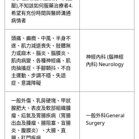
壓),不知該如何服藥治療者4.
希望有充份時間與醫師溝通
病情者
頭痛、癲癇、中風、半身不
遂、肌力減退喪失、肢體無
力或麻木、腦炎、腦膜炎、
神經內科 (腦神經
肌肉病變、各種神經痛、肌
內科) Neurology
肉抽搐症、手腳顫抖、不自
主運動、步調不穩、失語
症、意識障礙
⼀般外傷、乳房硬塊、甲狀
腺肥⼤、表皮及軟部組織腫
瘤、疝氣及胃腸疾病（胃腸
⼀般外科General
出血及腫瘤、腸阻塞、盲腸
Surgery
炎、腹膜炎）、⼤腸、直
腸、肛⾨疾病