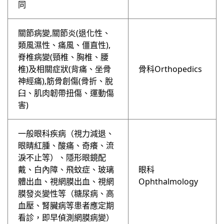
同
關節病變,關節炎(退化性、
類風濕性、痛風、僵直性),
脊椎病變(頸椎、胸椎、腰
椎)及相關症狀(背痛、坐骨
骨科Orthopedics
神經痛),筋骨創傷(骨折、脫
臼、肌肉韌帶扭傷、運動傷
害)
⼀般眼科疾病（視力減退、
眼睛紅腫、酸痛、奇癢、流
淚不止等）、隱形眼鏡配
戴、白內障、飛蚊症、玻璃
眼科
體出血、視網膜出血、視網
Ophthalmology
膜發炎變性等（糖尿病、高
血壓、腎臟病等患者應定期
看診，即早偵測網膜病變）