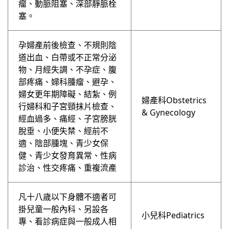
瘤、動脈阻塞、深部靜脈栓
塞。
孕婦產前後檢查、不規則陰
道出血、白帶或不正常分泌
物、月經失調、不孕症、腹
部疼痛、婦科腫瘤、避孕、
婦女更年期障礙、結紮、例
婦產科Obstetrics
行婦科和子宮頸抹片檢查、
& Gynecology
經血過多、痛經、子宮膀胱
脫垂、小便失禁、經前不
適、陰部腫塊、青少女保
健、青少女發育異常、性病
診治、性交疼痛、重複流產
凡⼗八歲以下身體不適者可
掛兒童⼀般內科、另設各
小兒科Pediatrics
專、看診病症與⼀般成人相