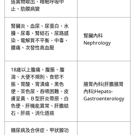
道異物取出、睡眠呼吸中
止、肋膜病變
腎臟炎、血尿、尿蛋白、水
腫、尿毒、腎結石、尿路感
腎臟內科
染、電解質不平衡、中毒、
Nephrology
腰痛、次發性高血壓
18歲以上腹痛、腹脹、腹
瀉、⼤便不規則、食慾不
振、胃酸、胃潰瘍、黑色
腸胃內科(肝膽腸胃
便、茶色尿、吞嚥困難、皮
內科)Hepato-
膚呈黃、Ｂ型肝炎帶原、白
Gastroenterology
色便、肝機能異常、肝膽結
石、肝癌、消化道癌
糖尿病及合併症、甲狀腺功