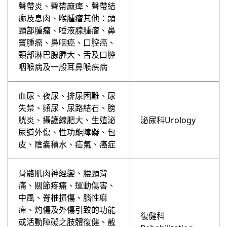
聲帶炎、聲帶麻痺、聲帶結
癤及息肉、喉腫瘤其他：頭
頸部腫瘤、唾液腺腫瘤、鼻
竇腫瘤、鼻咽癌、口腔癌、
頸部淋巴腺腫⼤、舌及口腔
咽喉病及⼀般耳鼻喉疾病
血尿、夜尿、排尿困難、尿
失禁、頻尿、尿路結石、膀
胱炎、攝護線肥⼤、⽣殖泌
泌尿科Urology
尿道外傷、性功能障礙、包
皮、陰囊積水、疝氣、癌症
骨骼肌肉神經變、腰頸背
痛、關節疼痛、運動傷害、
中風、脊椎損傷、腦性麻
痺、灼傷及外傷引致的功能
復健科
或活動障礙之肢體復健、截