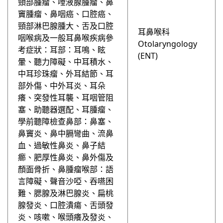
頸部腫瘤、唾液腺腫瘤、鼻
竇腫瘤、鼻咽癌、口腔癌、
頸部淋巴腺腫⼤、舌及口腔
耳鼻喉科
咽喉病及⼀般耳鼻喉疾病參
Otolaryngology
考症狀：耳部：耳鳴、眩
(ENT)
暈、聽力障礙、中耳積水、
中耳珍珠瘤、外耳結節、耳
部外傷、中外耳炎、耳朵
癢、突發性耳襲、耳咽管阻
塞、助聽器選配、耳腫瘤、
學前聽障檢查鼻部：鼻塞、
鼻竇炎、鼻中膈彎曲、流鼻
血、過敏性鼻炎、鼻子結
癤、肥厚性鼻炎、鼻外傷及
顏面骨折、鼻腫瘤喉部：語
言障礙、聲音沙啞、吞嚥困
難、腮腺及淋巴腺炎、扁桃
腺發炎、口腔潰瘍、舌頭發
炎、咳嗽、喉頭癢及發炎、