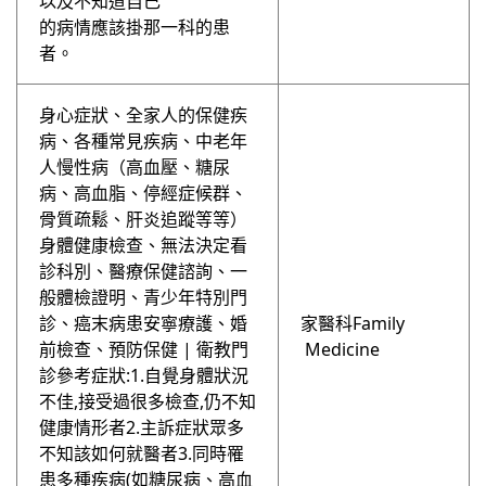
以及不知道自己
的病情應該掛那⼀科的患
者。
身心症狀、全家人的保健疾
病、各種常見疾病、中老年
人慢性病（高血壓、糖尿
病、高血脂、停經症候群、
骨質疏鬆、肝炎追蹤等等）
身體健康檢查、無法決定看
診科別、醫療保健諮詢、⼀
般體檢證明、青少年特別⾨
診、癌末病患安寧療護、婚
家醫科Family
前檢查、預防保健 | 衛教⾨
Medicine
診參考症狀:1.自覺身體狀況
不佳,接受過很多檢查,仍不知
健康情形者2.主訴症狀眾多
不知該如何就醫者3.同時罹
患多種疾病(如糖尿病、高血