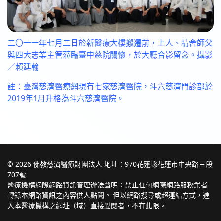
二〇一一年七月二日於新醫療大樓搬遷前，上人、精舍師父
與四大志業主管蒞臨臺中慈院關懷，於大廳合影留念。攝影
／賴廷翰
註：臺灣慈濟醫療網現有七家慈濟醫院，斗六慈濟門診部於
2019年1月升格為斗六慈濟醫院。
© 2026 佛教慈濟醫療財團法人 地址：970花蓮縣花蓮市中央路三段
707號
醫療機構網際網路資訊管理辦法聲明：禁止任何網際網路服務業者
轉錄本網路資訊之內容供人點閱。 但以網路搜尋或超連結方式，進
入本醫療機構之網址（域）直接點閱者，不在此限。