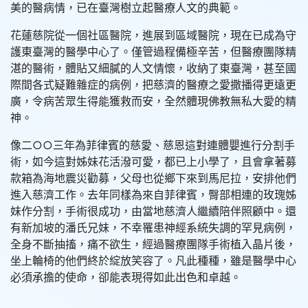
美的醫病情，已在臺灣樹立起醫療人文的典範。
花蓮慈院從一個社區醫院，進展到區域醫院，現在已成為守
護東臺灣的醫學中心了。僅管過程備極辛苦，但醫療團隊精
湛的醫術，體貼又細膩的人文情懷，收納了東臺灣，甚至國
際間各式疑難雜症的病例，把慈濟的醫療之愛撒播得更遠更
廣，令病苦眾生得能獲救而安，全然體現佛教無私大愛的精
神。
像二○○三年為菲律賓的慈愛、慈恩這對連體嬰進行分割手
術，如今這對姊妹花活潑可愛，都已上小學了，且會拿著募
款箱為海地震災勸募，父母也從鄉下來到馬尼拉，安排他們
進入慈濟工作。去年同樣為來自菲律賓，臀部相連的玫瑰姊
妹作分割，手術很成功，由當地慈濟人繼續陪伴照顧中。還
有新加坡的潘氏兄妹，不幸罹患神經系統失調的罕見病例，
全身不斷抽搐，痛不欲生，經過醫療團隊手術植入晶片後，
坐上輪椅的他們終於綻放笑容了。凡此種種，雖是醫學中心
必須承擔的使命，卻能表現得如此出色和卓越。