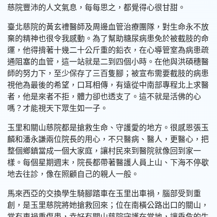
慈院豐沛的人文氣息，每每思之，都覺得心很甘甜。
臺北慈院的黃玄禮醫師及周邊血管治療團隊，對生命永不放
棄的精神也很令我感動。為了幫助糖尿病患免於被截肢的命
運，他得揹著十幾二十公斤重的鉛衣，在心導管室為病患疏
通阻塞的血管，這一站就是二到四個小時。在他與洪碩穗醫
師的努力下，至少保存了三百隻腳；被宣布需要截肢的病患
視他為最後的希望，口耳相傳，有遠從中南部專程北上求醫
者，他是來者不拒，體力卻也透支了。這不就是活佛的心
嗎？才能視天下眾生如一子。
玉里和關山慈院都是搶救生命、守護愛的地方。很感恩張玉
麟和潘永謙兩位院長的用心，不只醫病、醫人，更醫心，把
整個鄉鎮當成一個大家庭，讓村民來到醫院就像回到家一
樣。每個星期週末，院長都帶著醫護人員上山、下海不停歇
地去往診，像在照顧自己的親人一般。
馬來西亞的交換學生騎腳踏車在玉里出車禍，腦部受到重
創，是玉里慈院將她搶救回來；位在南橫公路出口的關山，
常有車禍重傷患，幸好有關山慈院守護在當地，讓垂危的生