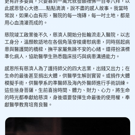
更有許多委員，只要募到一萬元就發願禮佛一百零八拜，以
此感恩發心大德……點點滴滴，說不盡的感人故事。我當時
常說，如果心血有形，醫院的每一塊磚，每一吋土地，都是
用心血澆灌而成的。
慈院竣工啟業後不久，慈濟人開始分批輪流走入醫院，以志
工身分，溫顏軟語地在各個角落穿梭膚慰病患，同時搭起病
患與醫護間的橋樑，撫平家屬焦躁不安的心緒。還得扮演標
準化病人，協助醫學生熟悉臨床技巧與病患溝通能力。
感恩所有慈濟人為了護持師父的四大志業，出錢又出力；在
生命的最後甚至捐出大體，供醫學生解剖實習。或捐作大體
模擬手術，供醫學系的準醫師及海內外醫師進行手術訓練。
這些捨身菩薩，生前喜捨時間、體力、財力、心力，將生命
的時光都奉獻給慈濟，身後還要發揮生命最後的使用權，奉
獻醫學教育培育良醫。