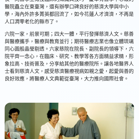
醫院矗立在東臺灣，還有辦學口碑良好的慈濟大學與中小
學，海內外許多菁英都回流了，如今花蓮人才濟濟，不再是
人口凋零老化的縣市了。
六院一家，前景可期；四大一體，平行發揮慈濟人文。慈善
與醫療攜手，醫療與教育並行；期待醫療志業也像立體琉璃
同心圓般晶瑩剔透。六家慈院在院長、副院長的領導下，六
院平齊一念心，在臨床、研究、教學等各方面精益求精，形
象拉高、技術普及，分享給其他的醫療院所。讓各地醫界人
士看到慈濟人文，感受慈濟醫療視病如親之愛，起愛與善的
良好效應，將醫療人文典範從臺灣，大力推向國際社會。