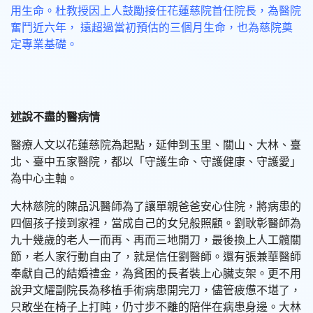
用生命。杜教授因上人鼓勵接任花蓮慈院首任院長，為醫院
奮鬥近六年， 遠超過當初預估的三個月生命，也為慈院奠
定專業基礎。
述說不盡的醫病情
醫療人文以花蓮慈院為起點，延伸到玉里、關山、大林、臺
北、臺中五家醫院，都以「守護生命、守護健康、守護愛」
為中心主軸。
大林慈院的陳品汎醫師為了讓單親爸爸安心住院，將病患的
四個孩子接到家裡，當成自己的女兒般照顧。劉耿彰醫師為
九十幾歲的老人一而再、再而三地開刀，最後換上人工髖關
節，老人家行動自由了，就是信任劉醫師。還有張兼華醫師
奉獻自己的結婚禮金，為貧困的長者裝上心臟支架。更不用
說尹文耀副院長為移植手術病患開完刀，儘管疲憊不堪了，
只敢坐在椅子上打盹，仍寸步不離的陪伴在病患身邊。大林