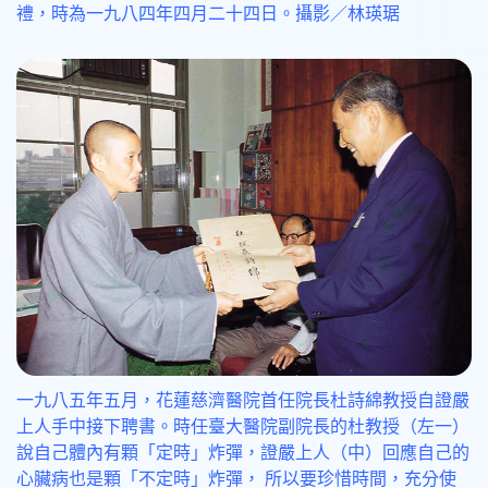
禮，時為一九八四年四月二十四日。攝影／林瑛琚
一九八五年五月，花蓮慈濟醫院首任院長杜詩綿教授自證嚴
上人手中接下聘書。時任臺大醫院副院長的杜教授（左一）
說自己體內有顆「定時」炸彈，證嚴上人（中）回應自己的
心臟病也是顆「不定時」炸彈， 所以要珍惜時間，充分使