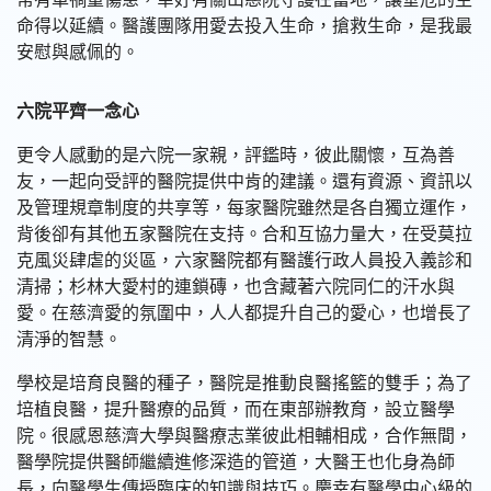
命得以延續。醫護團隊用愛去投入生命，搶救生命，是我最
安慰與感佩的。
六院平齊一念心
更令人感動的是六院一家親，評鑑時，彼此關懷，互為善
友，一起向受評的醫院提供中肯的建議。還有資源、資訊以
及管理規章制度的共享等，每家醫院雖然是各自獨立運作，
背後卻有其他五家醫院在支持。合和互協力量大，在受莫拉
克風災肆虐的災區，六家醫院都有醫護行政人員投入義診和
清掃；杉林大愛村的連鎖磚，也含藏著六院同仁的汗水與
愛。在慈濟愛的氛圍中，人人都提升自己的愛心，也增長了
清淨的智慧。
學校是培育良醫的種子，醫院是推動良醫搖籃的雙手；為了
培植良醫，提升醫療的品質，而在東部辦教育，設立醫學
院。很感恩慈濟大學與醫療志業彼此相輔相成，合作無間，
醫學院提供醫師繼續進修深造的管道，大醫王也化身為師
長，向醫學生傳授臨床的知識與技巧。慶幸有醫學中心級的