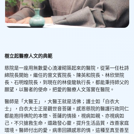
樹立起醫療人文的典範
慈院是一座用無數愛心澆灌砌築起來的醫院，從第一任杜詩
綿院長開始，繼任的曾文賓院長、陳英和院長、林欣榮院
長、石明煌院長，到現在的林俊龍執行長，都能秉持師父的
願望，以醫者的使命，把愛的醫療人文落實在醫院。
醫師是「大醫王」，大醫王就是活佛；護士如「白衣大
士」，白衣大士正是觀世音菩薩。感恩慈院的醫護行政同仁
都能抱持佛陀的本懷、菩薩的情操，視病如親、亦視病如
己，不只搶救生命，還啟發心靈，提升生活品質，改善家庭
環境。醫師付出的愛，病患回饋感恩的情，這種至真至善至