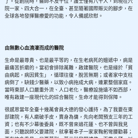
了。從創院時，醫師不及十位，護士僅有八十人，到現在六
院一家、四大合一，在全臺、甚至隨著國際賑災的腳步，在
全球各地發揮醫療愛的功能，令人備感欣慰。
由無數心血澆灌而成的醫院
生命是最尊貴、也是最平等的，在生老病死的嬗遞中，病是
最痛苦折磨的。當初會排除萬難，啟建醫院，也是緣於「貧
由病起，病因貧生」，循環往復，脫苦無期；或者家中支柱
病倒了，缺錢少醫藥，以致小病拖成大病，連累整個家庭。
當時東部人口嚴重外流、人口老化，醫療設施遠不如西部，
唯有啟建一座現代化的綜合醫院，生命才能得到保障。
很感恩當年全臺十幾萬會員大德的發心護持，為了我要在東
部建院，有人磨破手皮，賣身為傭，先向老闆預支三年的工
資；也有不少幕後委員，既不曾來過花蓮、也不曾與我見
面，只聽說師父要建院，就拿著本子一家家鞠躬彎腰勸募；