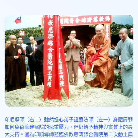
印順導師（右二）雖然擔心弟子證嚴法師（左一）身體孱弱
如何負荷籌建醫院的沈重壓力，但仍給予精神與實質上的最
大支持。圖為印順導師蒞臨佛教慈濟綜合醫院第二次動土典