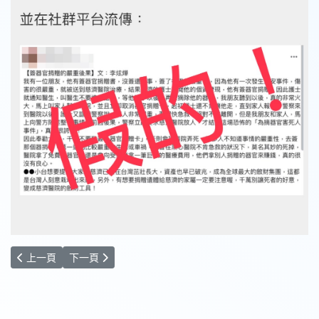
上一篇文章: 2025「全球最佳醫院」花蓮、台北、台中慈院入列
下一篇文章: 「全球前 2% 頂尖科學家」 慈濟17位光榮
上一頁
下一頁