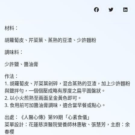
材料：
胡蘿蔔皮、芹菜葉、蒸熟的豆渣、少許麵粉
調味料：
少許鹽、醬油膏
作法：
1. 胡蘿蔔皮、芹菜葉剁碎，混合蒸熟的豆渣，加上少許麵粉
與鹽拌勻，一個個壓成略有厚度之扁平圓盤狀。
2. 以小火煎熟至兩面呈金黃色即可。
3. 食用前可加醬油膏調味，適合當早餐或點心。
出處：《人醫心傳》第99期「心素食儀」
菜單設計：花蓮慈濟醫院營養師林惠敏、張慧芳，主廚：余
春櫻