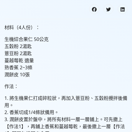
材料（4人份）：
生機綜合果仁 50公克
五穀粉 2湯匙
薏豆粉 2湯匙
蔓越莓乾 適量
熟香蕉 2~3條
潤餅皮 10張
作法：
1. 將生機果仁打成碎粒狀，再加入薏豆粉、五穀粉攪拌後備
用。
2. 香蕉切成1/4條狀備用。
3. 潤餅皮置於盤中，將所有材料一層一層鋪上。可先撒上
【作法1】，再鋪上香蕉和蔓越莓乾，最後撒上一層【作法