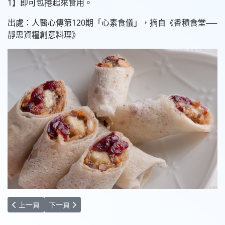
1】即可包捲起來食用。
出處：人醫心傳第120期「心素食儀」，摘自《香積食堂──
靜思資糧創意料理》
上一篇文章: 幸福元氣一級蒡
下一篇文章: 杏仁水果凍
上一頁
下一頁