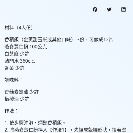
材料（4人份）：
香積飯（金黃甜玉米或其他口味） 3份，可做成12片
燕麥薏仁粉 100公克
白芝麻 少許
熱開水 360c.c.
香菜 少許
調味料：
香菇素蠔油 少許
橄欖油 少許
作法：
1. 依步驟沖泡、燜熟香積飯。
2. 將燕麥薏仁粉拌入【作法1】，先捏成飯糰形狀，接著塗