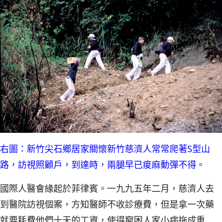
右圖：新竹尖石鄉居家關懷新竹慈濟人常常爬著S型山
路，訪視照顧戶，到達時，兩腿早已痠麻動彈不得。
國際人醫會緣起於菲律賓。一九九五年二月，慈濟人去
到醫院訪視個案，方知醫師不收診療費，但是拿一次藥
就要耗費他們十天的工資，使得窮困人家小病拖成重