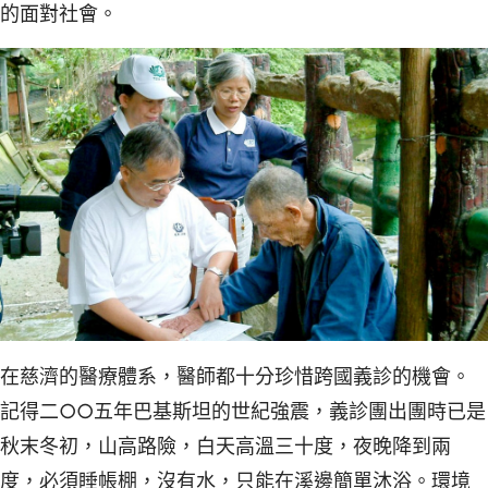
的面對社會。
在慈濟的醫療體系，醫師都十分珍惜跨國義診的機會。
記得二○○五年巴基斯坦的世紀強震，義診團出團時已是
秋末冬初，山高路險，白天高溫三十度，夜晚降到兩
度，必須睡帳棚，沒有水，只能在溪邊簡單沐浴。環境