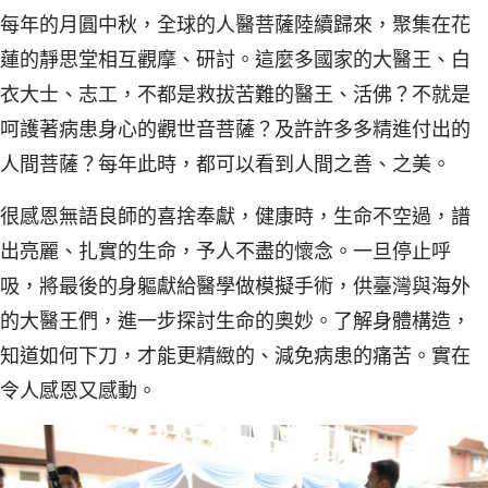
每年的月圓中秋，全球的人醫菩薩陸續歸來，聚集在花
蓮的靜思堂相互觀摩、研討。這麼多國家的大醫王、白
衣大士、志工，不都是救拔苦難的醫王、活佛？不就是
呵護著病患身心的觀世音菩薩？及許許多多精進付出的
人間菩薩？每年此時，都可以看到人間之善、之美。
很感恩無語良師的喜捨奉獻，健康時，生命不空過，譜
出亮麗、扎實的生命，予人不盡的懷念。一旦停止呼
吸，將最後的身軀獻給醫學做模擬手術，供臺灣與海外
的大醫王們，進一步探討生命的奧妙。了解身體構造，
知道如何下刀，才能更精緻的、減免病患的痛苦。實在
令人感恩又感動。