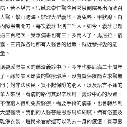
病，苦不堪言。很感恩崇仁醫院呂秀泉副院長出面號召
人醫，攀山跨海，辦理大型義診，為兔唇、甲狀腺、白
內障患者開刀，每次義診少則三千人。如今，義診已超
逾三百場次，受惠病患也有三十多萬人了。馬尼拉、宿
霧、三寶顏各地都有人醫會的組織，就近發揮愛的能
量。
還要感恩美國的慈濟義診中心，今年也要屆滿二十周年
了。緣於美國昂貴的醫療環境，沒有買保險簡直求醫無
門；對非法移民、買不起保險的窮人，以及語言不通的
華人來說，看病的路何其艱辛坎坷！義診中心的設置，
不僅窮人得到免費醫療，需要手術的病患，也會轉診到
大型醫院。我們的人醫菩薩思慮周詳細膩，備有浴室及
乾淨衣裳，遊民來看診還可以洗去一身的疲憊，有尊嚴