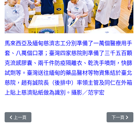
馬來西亞及緬甸慈濟志工分別準備了一萬個醫療用手
套、八萬個口罩；臺灣四家慈院則準備了三千五百顆
克流感膠囊、兩千件防疫隔離衣、乾洗手噴劑，快篩
試劑等。臺灣送往緬甸的藥品醫材等物資集結於臺北
慈院，趙有誠院長（後排中）率領主管及同仁在外箱
上貼上慈濟貼紙做為識別。攝影／范宇宏
上一篇文章: 澳洲
下一篇文章: 
上一頁
下一頁