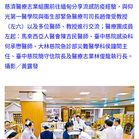
慈濟醫療志業組團前往緬甸分享流感防疫經驗，與仰
光第一醫學院與衛生部緊急醫療司司長趙偉受教授
（左六）以及多位醫師、教授進行交流；醫療團成員
左起：馬來西亞人醫會陳吉民醫師、臺中慈院感染科
何承懋醫師、大林慈院急診部災難醫學科侯鐘閎主
任、臺中慈院簡守信院長及醫療志業林俊龍執行長。
攝影／黃露發