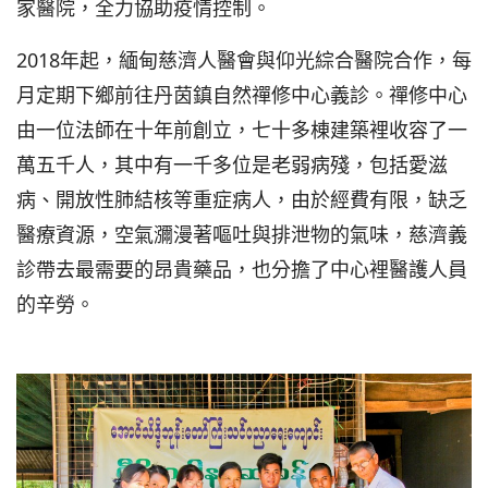
家醫院，全力協助疫情控制。
2018年起，緬甸慈濟人醫會與仰光綜合醫院合作，每
月定期下鄉前往丹茵鎮自然禪修中心義診。禪修中心
由一位法師在十年前創立，七十多棟建築裡收容了一
萬五千人，其中有一千多位是老弱病殘，包括愛滋
病、開放性肺結核等重症病人，由於經費有限，缺乏
醫療資源，空氣瀰漫著嘔吐與排泄物的氣味，慈濟義
診帶去最需要的昂貴藥品，也分擔了中心裡醫護人員
的辛勞。