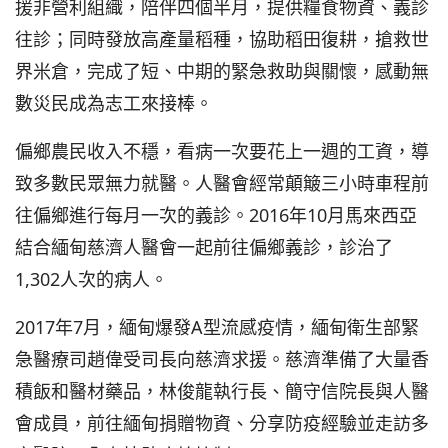
援非營利組織，陪伴四個半月，提供糧食物資、義診
往診；同時發放高產量稻種，協助稻田復耕，搶救世
界米倉，完成了短、中期的緊急救助與關懷，感動無
數災民成為志工來接棒。
偏鄉農民收入不穩，看病一次要花上一週的工資，導
致多數民眾無力就醫。人醫會經常顛簸三小時車程前
往偏鄉進行每月一次的義診。2016年10月馬來西亞
結合緬甸慈濟人醫會一起前往偏鄉義診，診治了
1,302人次的病人。
2017年7月，緬甸爆發A型流感疫情，緬甸衛生部緊
急醫療司趙偉受司長向慈濟求援。慈濟準備了大量香
積飯和醫材藥品，林俊龍執行長、簡守信院長與人醫
會成員，前往緬甸捐贈物資、分享防疫經驗並走訪多