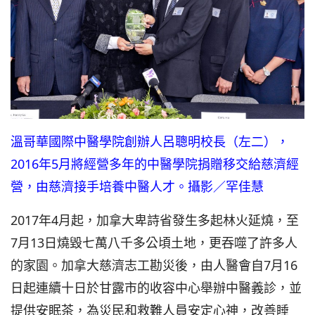
溫哥華國際中醫學院創辦人呂聰明校長（左二），
2016年5月將經營多年的中醫學院捐贈移交給慈濟經
營，由慈濟接手培養中醫人才。攝影／罕佳慧
2017年4月起，加拿大卑詩省發生多起林火延燒，至
7月13日燒毀七萬八千多公頃土地，更吞噬了許多人
的家園。加拿大慈濟志工勘災後，由人醫會自7月16
日起連續十日於甘露市的收容中心舉辦中醫義診，並
提供安眠茶，為災民和救難人員安定心神，改善睡