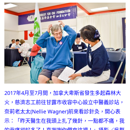
2017年4月至7月間，加拿大卑斯省發生多起森林大
火，慈濟志工前往甘露市收容中心設立中醫義診站，
奈莉老太太(Nellie Wagner)前來看診針灸，開心表
示：「昨天醫生在我頭上扎了幾針，一點都不痛，我
的背痛卻好多了！真謝謝你們來這裡！」攝影／吳群