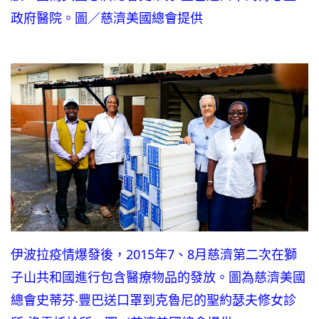
政府醫院。圖／慈濟美國總會提供
伊波拉疫情爆發後，2015年7、8月慈濟第二次在獅
子山共和國進行包含醫療物品的發放。圖為慈濟美國
總會史蒂芬‧豐巴送口罩到克魯尼的聖約瑟夫修女診