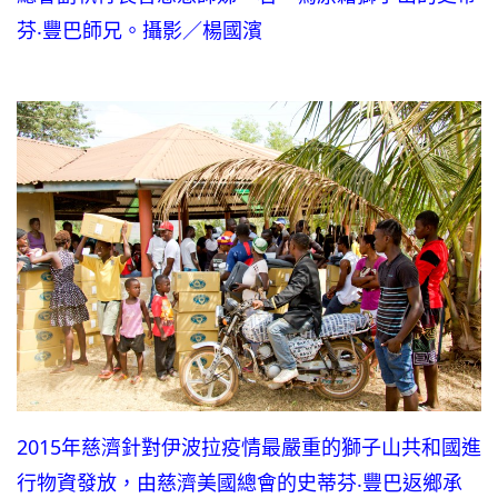
芬‧豐巴師兄。攝影／楊國濱
2015年慈濟針對伊波拉疫情最嚴重的獅子山共和國進
行物資發放，由慈濟美國總會的史蒂芬‧豐巴返鄉承