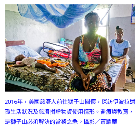
2016年，美國慈濟人前往獅子山關懷，探訪伊波拉遺
孤生活狀況及慈濟捐贈物資使用情形。醫療與教育，
是獅子山必須解決的當務之急。攝影／蕭耀華