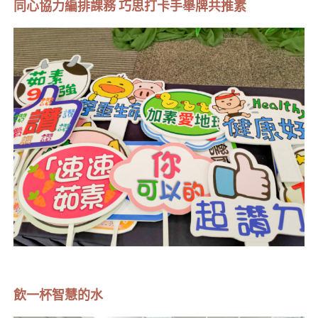
同心協力編排課務 巧思打卡手舉牌共推素
飲一杯智慧的水