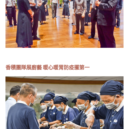
香積團隊展廚藝 暖心暖胃防疫擺第一