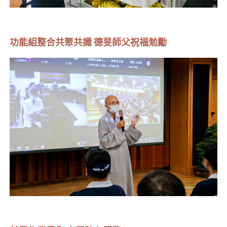
功能組整合共聚共識 德旻師父祝福勉勵