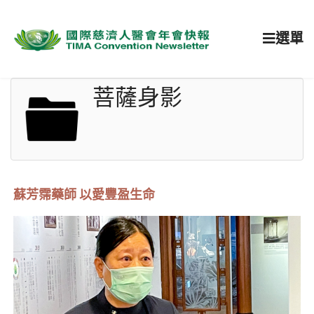
選單
菩薩身影
蘇芳霈藥師 以愛豐盈生命