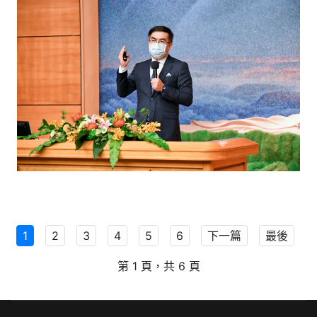
1
2
3
4
5
6
下一篇
最後
第 1 頁，共 6 頁