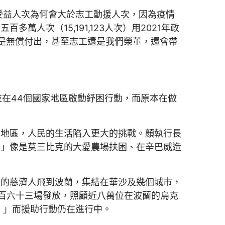
受益人次為何會大於志工動援人次，因為疫情
人次（15,191,123人次）用2021年政
工是無償付出，甚至志工還是我們榮董，還會帶
並在44個國家地區啟動紓困行動，而原本在做
的地區，人民的生活陷入更大的挑戰。顏執行長
。」像是莫三比克的大愛農場扶困、在辛巴威造
家的慈濟人飛到波蘭，集結在華沙及幾個城市，
三百六十三場發放，照顧近八萬位在波蘭的烏克
。」而援助行動仍在進行中。