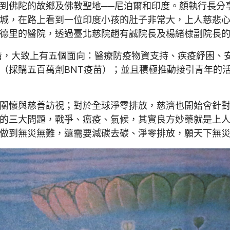
到佛陀的故鄉及佛教聖地──尼泊爾和印度。顏執行長分
城，在路上看到一位印度小孩的肚子非常大，上人慈悲
德里的醫院，透過臺北慈院趙有誠院長及楊緒棣副院長
事情，大致上有五個面向：醫療防疫物資支持、疾疫紓困、
（採購五百萬劑BNT疫苗）；並且積極推動接引青年的
關懷與慈善訪視；對於全球淨零排放，慈濟也開始會針對碳
的三大問題，戰爭、瘟疫、氣候，其實良方妙藥就是上
要做到無災無難，還需要減碳去碳、淨零排放，願天下無