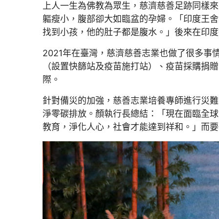
上人一生為佛教為眾生，慈濟慈善足跡同樣來
軀瘦小，腹部卻大如臨盆的孕婦。「印度王舍
找到小孩，他的肚子都是腹水。」後來在印度
2021年在臺灣，慈濟慈善志業也做了很多
（設置快篩站及疫苗施打站）、疫苗採購捐贈
際。
針對備災的加強，慈善志業培養專師進行災難
淨零碳排放。顏執行長總結：「現在面臨全球
教育，淨化人心，社會才能達到祥和。」而