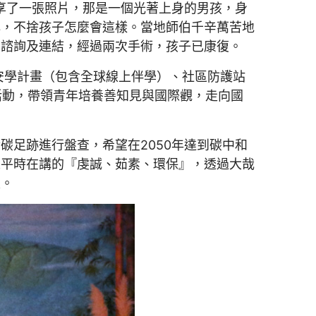
享了一張照片，那是一個光著上身的男孩，身
心，不捨孩子怎麼會這樣。當地師伯千辛萬苦地
的諮詢及連結，經過兩次手術，孩子已康復。
安學計畫（包含全球線上伴學）、社區防護站
活動，帶領青年培養善知見與國際觀，走向國
足跡進行盤查，希望在2050年達到碳中和
人平時在講的『虔誠、茹素、環保』，透過大哉
災。