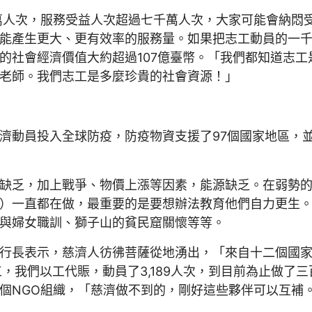
多萬人次，服務受益人次超過七千萬人次，大家可能會納悶
生更大、更有效率的服務量。如果把志工動員的一千五百多萬
的社會經濟價值大約超過107億臺幣。「我們都知道志
老師。我們志工是多麼珍貴的社會資源！」
濟動員投入全球防疫，防疫物資支援了97個國家地區，
缺乏，加上戰爭、物價上漲等因素，能源缺乏。在弱勢
）一直都在做，最重要的是要想辦法教育他們自力更生
與婦女職訓、獅子山的貧民窟關懷等等。
行長表示，慈濟人彷彿菩薩從地湧出，「來自十二個國
，我們以工代賑，動員了3,189人次，到目前為止做了
個NGO組織，「慈濟做不到的，剛好這些夥伴可以互補