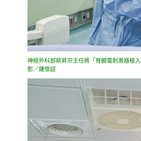
神經外科部蔡昇宗主任將「脊髓電刺激器植入
影／鍾懷諠