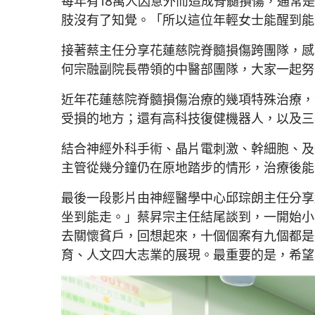
每年有18萬人因意外而造成脊髓損傷，通常
肢沒有了知覺。「所以這位年輕女士能醒到能
接著蔡主任分享花蓮慈院脊髓損傷跨團隊，感
何宗融副院長帶領的中醫部團隊，大家一起努
近年花蓮慈院脊髓損傷治療的幾項特殊治療，
受損的地方；還有高科技復健機器人，以及三
結合神經外科手術、晶片電刺激、幹細胞、及
主管從幾分鐘仍在原地踏步的情形，治療後能
最後一段影片由神經醫學中心邱琮朗主任分享
坐到能走。」蔡昇宗主任結尾談到，一開始小
去關懷貧戶，回想起來，十個個案有九個都是
育、人文四大志業的展現。最重要的是，希望