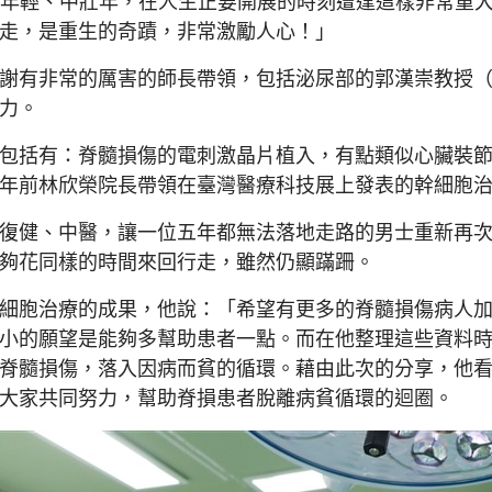
是年輕、中壯年，在人生正要開展的時刻遭逢這樣非常重
走，是重生的奇蹟，非常激勵人心！」
謝有非常的厲害的師長帶領，包括泌尿部的郭漢崇教授
力。
包括有：脊髓損傷的電刺激晶片植入，有點類似心臟裝
年前林欣榮院長帶領在臺灣醫療科技展上發表的幹細胞
復健、中醫，讓一位五年都無法落地走路的男士重新再
夠花同樣的時間來回行走，雖然仍顯蹣跚。
細胞治療的成果，他說：「希望有更多的脊髓損傷病人
小的願望是能夠多幫助患者一點。而在他整理這些資料
脊髓損傷，落入因病而貧的循環。藉由此次的分享，他
大家共同努力，幫助脊損患者脫離病貧循環的迴圈。