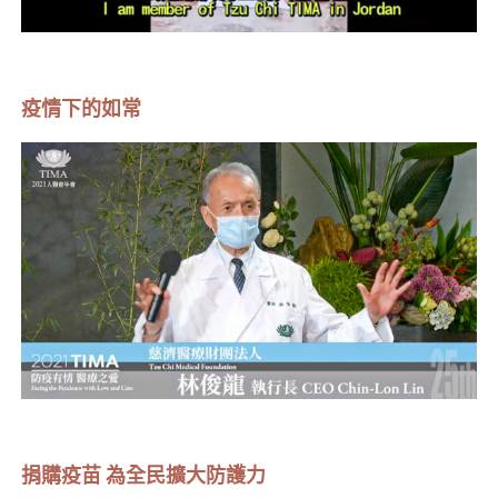
疫情下的如常
捐購疫苗 為全民擴大防護力