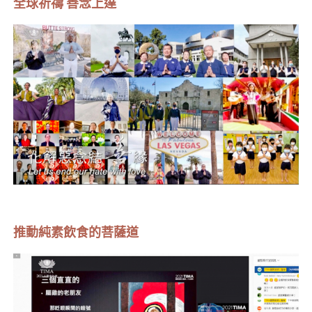
全球祈禱 善念上達
推動純素飲食的菩薩道