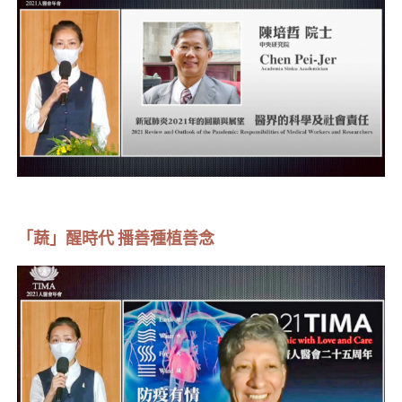
「蔬」醒時代 播善種植善念