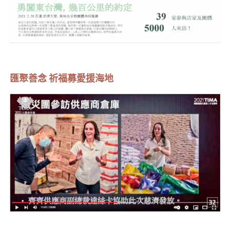
匯聚善念 祈福募愛援海地